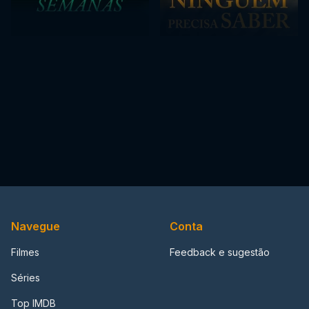
Navegue
Conta
Filmes
Feedback e sugestão
Séries
Top IMDB